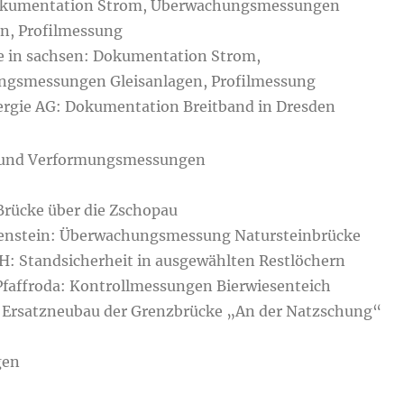
okumentation Strom, Überwachungsmessungen
en, Profilmessung
ie in sachsen: Dokumentation Strom,
gsmessungen Gleisanlagen, Profilmessung
rgie AG: Dokumentation Breitband in Dresden
 und Verformungsmessungen
Brücke über die Zschopau
enstein: Überwachungsmessung Natursteinbrücke
 Standsicherheit in ausgewählten Restlöchern
faffroda: Kontrollmessungen Bierwiesenteich
 Ersatzneubau der Grenzbrücke „An der Natzschung“
gen