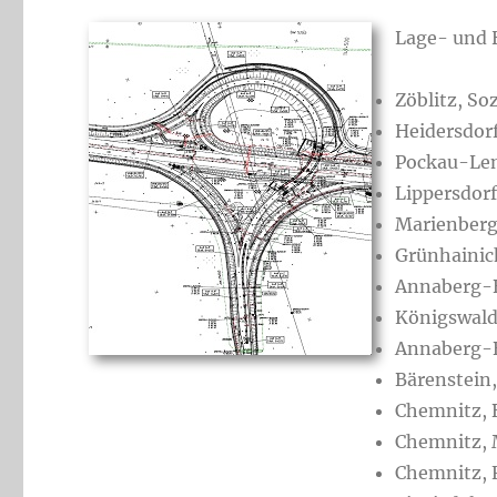
Lage- und
Zöblitz, So
Heidersdor
Pockau-Leng
Lippersdor
Marienberg
Grünhainic
Annaberg-
Königswald
Annaberg-B
Bärenstein,
Chemnitz, 
Chemnitz, 
Chemnitz, 