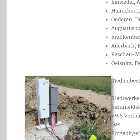
Einsiedel, 
Hainichen,,
Oederan, D
Augustusbu
Frankenber
Auerbach, 
Raschau-M
Oelsnitz, 
Medienbes
Stadtwerke
Fernmeldek
VWS Verbu
Gas
Erzgebirge