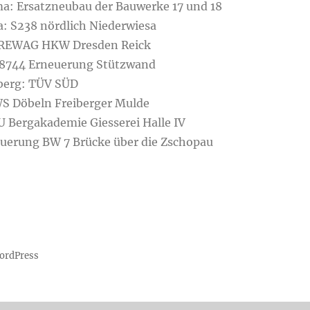
ma: Ersatzneubau der Bauwerke 17 und 18
a: S238 nördlich Niederwiesa
DREWAG HKW Dresden Reick
 8744 Erneuerung Stützwand
berg: TÜV SÜD
S Döbeln Freiberger Mulde
U Bergakademie Giesserei Halle IV
euerung BW 7 Brücke über die Zschopau
WordPress