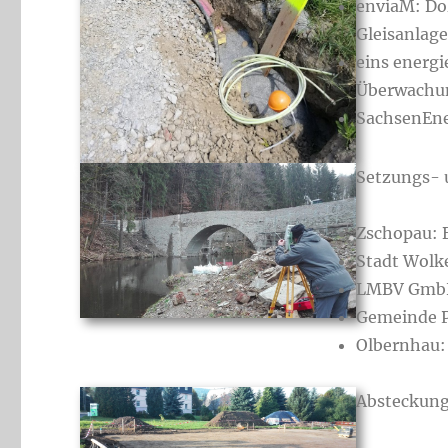
enviaM: D
Gleisanlag
eins energ
Überwachun
SachsenEne
Setzungs-
Zschopau: 
Stadt Wolk
LMBV GmbH:
Gemeinde P
Olbernhau:
Absteckun