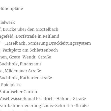
 Höhenpläne
zialwerk
f, Brücke über den Mortelbach
efeld, Dorfstraße in Reifland
f – Haselbach, Sanierung Druckleitungssystem
, Parkplatz am Schlettenbach
hen, Grete-Wendt-Straße
Buchholz, Finanzamt
e, Mildenauer Straße
uchholz, Katharienstraße
 Spielplatz
Botanischer Garten
Mischwasserkanal Friedrich-Hähnel-Straße
Fahrbahnerneuerung Louis-Schreiter-Straße